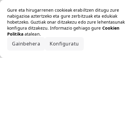
Gure eta hirugarrenen cookieak erabiltzen ditugu zure
nabigazioa aztertzeko eta gure zerbitzuak eta edukiak
hobetzeko. Guztiak onar ditzakezu edo zure lehentasunak
konfigura ditzakezu. Informazio gehiago gure
Cookien
Politika
atalean.
Gainbehera
Konfiguratu
Onartu guztiak