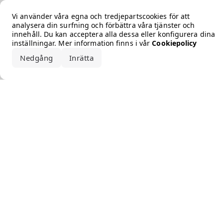
Error loading the brand
Vi använder våra egna och tredjepartscookies för att
analysera din surfning och förbättra våra tjänster och
innehåll. Du kan acceptera alla dessa eller konfigurera dina
inställningar. Mer information finns i vår
Cookiepolicy
Nedgång
Inrätta
Acceptera alla