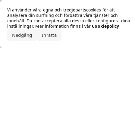
Error loading the brand
Vi använder våra egna och tredjepartscookies för att
analysera din surfning och förbättra våra tjänster och
innehåll. Du kan acceptera alla dessa eller konfigurera dina
inställningar. Mer information finns i vår
Cookiepolicy
Nedgång
Inrätta
Acceptera alla